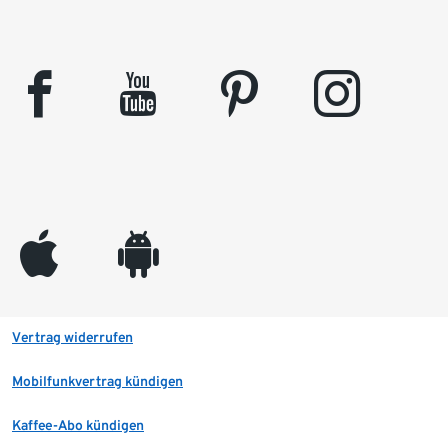
facebook
youtube
pinterest
instagram
appleinc
android
Vertrag widerrufen
Mobilfunkvertrag kündigen
Kaffee-Abo kündigen