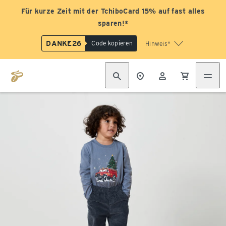
Für kurze Zeit mit der TchiboCard 15% auf fast alles
sparen!*
DANKE26
Code kopieren
Hinweis*