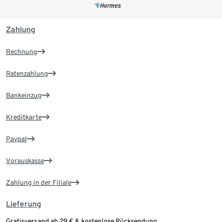
Zahlung
Rechnung
Ratenzahlung
Bankeinzug
Kreditkarte
Paypal
Vorauskasse
Zahlung in der Filiale
Lieferung
Gratisversand ab 29 € & kostenlose Rücksendung.