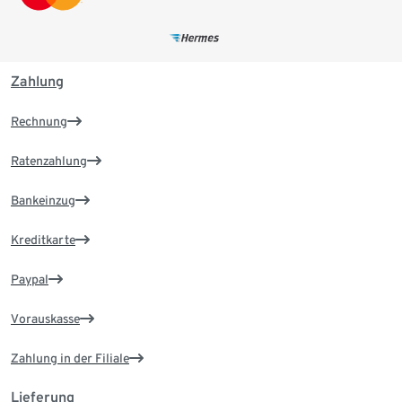
»Christmas Deluxe«
It's beginning to look a lot like christmas 00:03:26
Santa Claus is coming to town 00:02:51
Zahlung
Jingle bells (feat. The Puppini Sisters) 00:02:40
White christmas (Duet With Shania Twain) 00:03:36
Rechnung
All i want for christmas is you 00:02:52
Holly jolly christmas 00:01:59
Ratenzahlung
Santa baby 00:03:51
Have yourself a merry little christmas 00:03:50
Bankeinzug
Christmas (baby please come home) 00:03:08
Kreditkarte
Silent night 00:03:47
Blue christmas 00:03:41
Paypal
Cold december night 00:03:18
I'll be home for christmas 00:04:25
Vorauskasse
Ave maria 00:04:00
Mis deseos/Feliz navidad (Duet With Thalia)
Zahlung in der Filiale
00:04:24
The christmas song 00:04:19
Lieferung