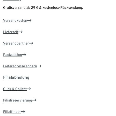
Winter wonderland [Bonus Track] 00:02:29
Gratisversand ab 29 € & kostenlose Rücksendung.
Frosty the snowman (feat. The Puppini Sisters)
[Bonus Track] 00:02:40
Versandkosten
Silver bells (feat. Naturally 7) [Bonus Track]
00:03:07
Lieferzeit
Gesamtspielzeit: 64:27 Min.
Versandpartner
Packstation
Lieferadresse ändern
Filialabholung
Click & Collect
Filialreservierung
Filialfinder