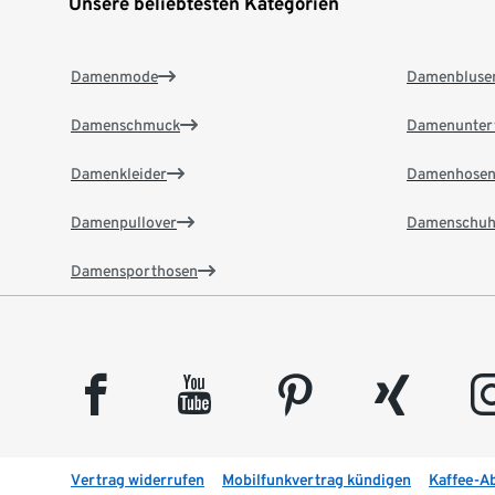
Unsere beliebtesten Kategorien
Damenmode
Damenbluse
Damenschmuck
Damenunter
Damenkleider
Damenhose
Damenpullover
Damenschuh
Damensporthosen
facebook
youtube
pinterest
xing
insta
Vertrag widerrufen
Mobilfunkvertrag kündigen
Kaffee-A