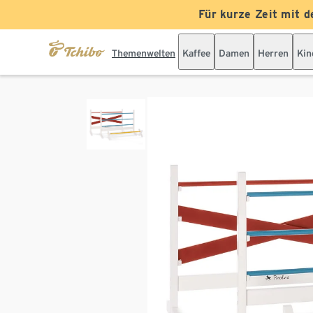
Für kurze Zeit mit d
Themenwelten
Kaffee
Damen
Herren
Kin