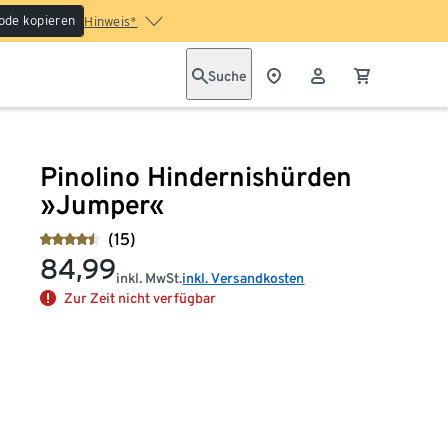
ode kopieren
Hinweis*
Suche
Pinolino Hindernishürden
»Jumper«
(15)
84,99
inkl. MwSt.
inkl. Versandkosten
Zur Zeit nicht verfügbar