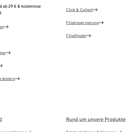
d ab 29 € & kostenlose
Click & Collect
.
Filialreservierung
en
Filialfinder
ner
e ändern
d
Rund um unsere Produkte