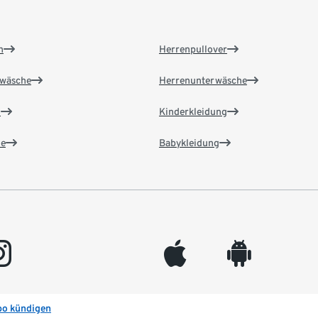
n
Herrenpullover
wäsche
Herrenunterwäsche
n
Kinderkleidung
e
Babykleidung
gram
appleinc
android
bo kündigen