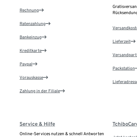
Gratisversan
Rechnung
Rücksendung
Ratenzahlung
Versandkost
Bankeinzug
Lieferzeit
Kreditkarte
Versandpart
Paypal
Packstation
Vorauskasse
Lieferadress
Zahlung in der Filiale
Service & Hilfe
TchiboCar
Online-Services nutzen & schnell Antworten