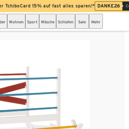
er TchiboCard 15% auf fast alles sparen!*
DANKE26
C
der
Wohnen
Sport
Wäsche
Schlafen
Sale
Mehr