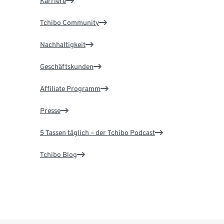
Karriere
Tchibo Community
Nachhaltigkeit
Geschäftskunden
Affiliate Programm
Presse
5 Tassen täglich – der Tchibo Podcast
Tchibo Blog