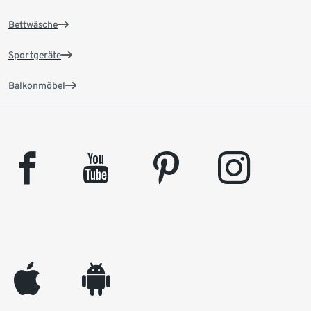
Bettwäsche
Sportgeräte
Balkonmöbel
facebook
youtube
pinterest
instagram
appleinc
android