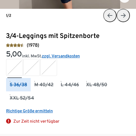
1/2
3/4-Leggings mit Spitzenborte
(1978)
5,00
inkl. MwSt.
zzgl. Versandkosten
S 36/38
M 40/42
L 44/46
XL 48/50
XXL 52/54
Richtige Größe ermitteln
Zur Zeit nicht verfügbar