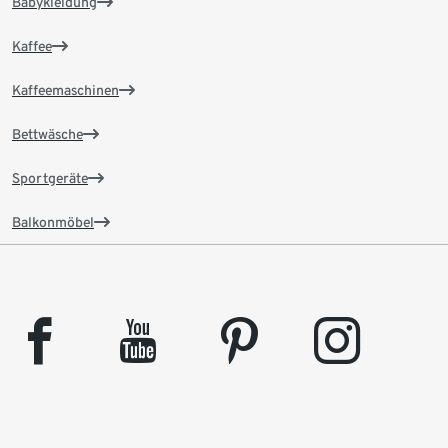
Babykleidung
Kaffee
Kaffeemaschinen
Bettwäsche
Sportgeräte
Balkonmöbel
facebook
youtube
pinterest
instagram