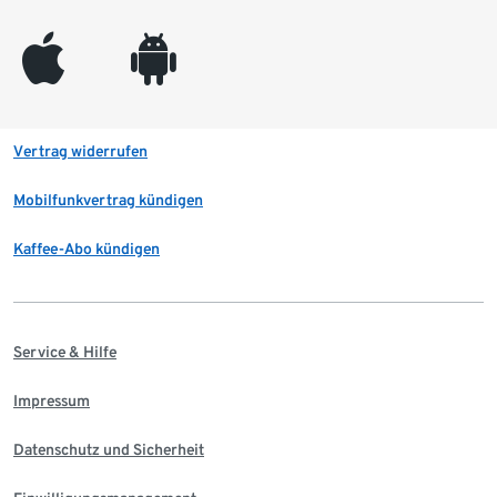
appleinc
android
Vertrag widerrufen
Mobilfunkvertrag kündigen
Kaffee-Abo kündigen
Service & Hilfe
Impressum
Datenschutz und Sicherheit