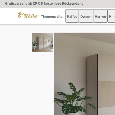
Gratisversand ab 29 € & kostenlose Rücksendung
Themenwelten
Kaffee
Damen
Herren
Kin