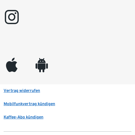
instagram
appleinc
android
Vertrag widerrufen
Mobilfunkvertrag kündigen
Kaffee-Abo kündigen