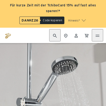
Für kurze Zeit mit der TchiboCard 15% auf fast alles
sparen!*
DANKE26
Code kopieren
Hinweis*