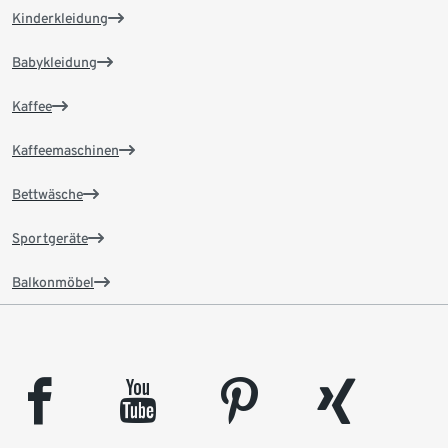
Kinderkleidung
Babykleidung
Kaffee
Kaffeemaschinen
Bettwäsche
Sportgeräte
Balkonmöbel
facebook
youtube
pinterest
xing