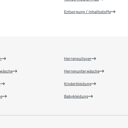
Entsorgung / Inhaltsstoffe
n
Herrenpullover
wäsche
Herrenunterwäsche
n
Kinderkleidung
e
Babykleidung