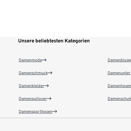
Unsere beliebtesten Kategorien
Damenmode
Damenbluse
Damenschmuck
Damenunter
Damenkleider
Damenhose
Damenpullover
Damenschuh
Damensporthosen