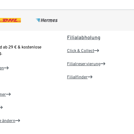
Filialabholung
d ab 29 € & kostenlose
Click & Collect
.
Filialreservierung
en
Filialfinder
ner
e ändern