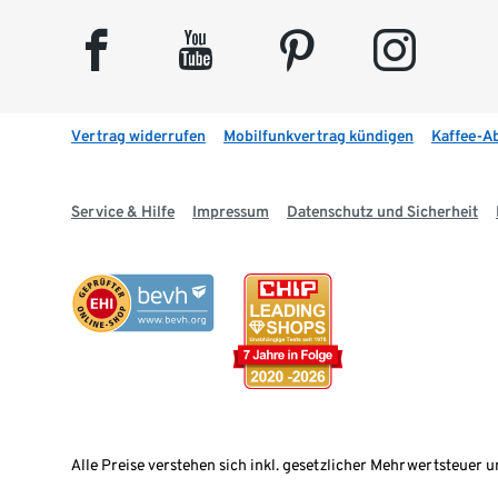
facebook
youtube
pinterest
instagram
Vertrag widerrufen
Mobilfunkvertrag kündigen
Kaffee-A
Service & Hilfe
Impressum
Datenschutz und Sicherheit
Alle Preise verstehen sich inkl. gesetzlicher Mehrwertsteuer u