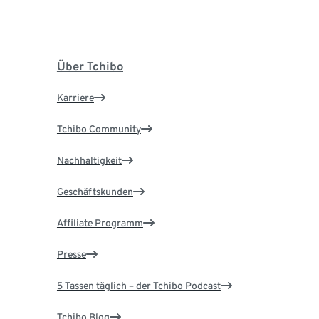
Über Tchibo
Karriere
Tchibo Community
Nachhaltigkeit
Geschäftskunden
Affiliate Programm
Presse
5 Tassen täglich – der Tchibo Podcast
Tchibo Blog