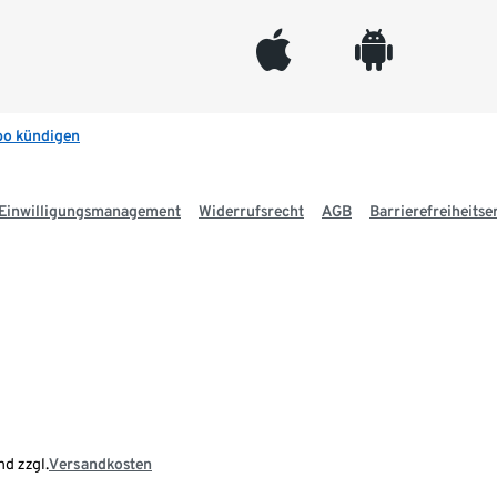
appleinc
android
bo kündigen
Einwilligungsmanagement
Widerrufsrecht
AGB
Barrierefreiheitse
nd zzgl.
Versandkosten