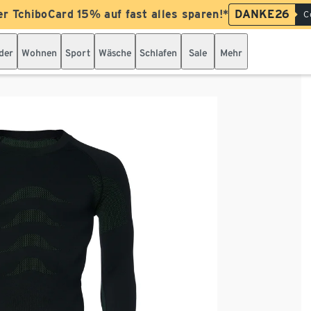
er TchiboCard 15% auf fast alles sparen!*
DANKE26
C
der
Wohnen
Sport
Wäsche
Schlafen
Sale
Mehr