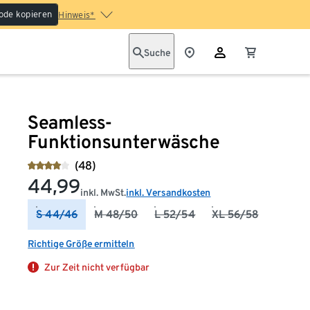
ode kopieren
Hinweis*
Suche
Seamless-
Funktionsunterwäsche
(48)
44,99
inkl. MwSt.
inkl. Versandkosten
S 44/46
M 48/50
L 52/54
XL 56/58
Richtige Größe ermitteln
Zur Zeit nicht verfügbar