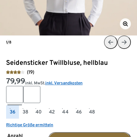
1/8
Seidensticker Twillbluse, hellblau
(19)
79,99
inkl. MwSt.
inkl. Versandkosten
36
38
40
42
44
46
48
Richtige Größe ermitteln
Anzahl