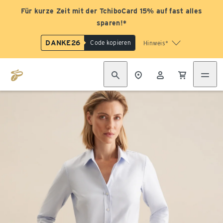
Für kurze Zeit mit der TchiboCard 15% auf fast alles
sparen!*
DANKE26
Code kopieren
Hinweis*