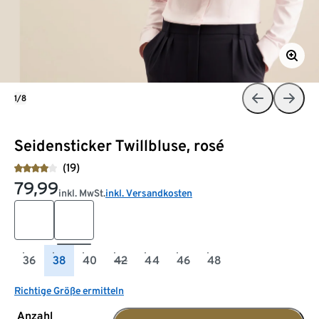
1/8
Seidensticker Twillbluse, rosé
(19)
79,99
inkl. MwSt.
inkl. Versandkosten
36
38
40
42
44
46
48
Richtige Größe ermitteln
Anzahl