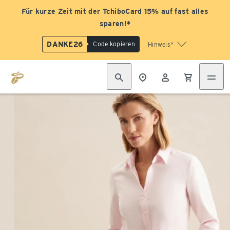
Für kurze Zeit mit der TchiboCard 15% auf fast alles
sparen!*
DANKE26
Code kopieren
Hinweis*