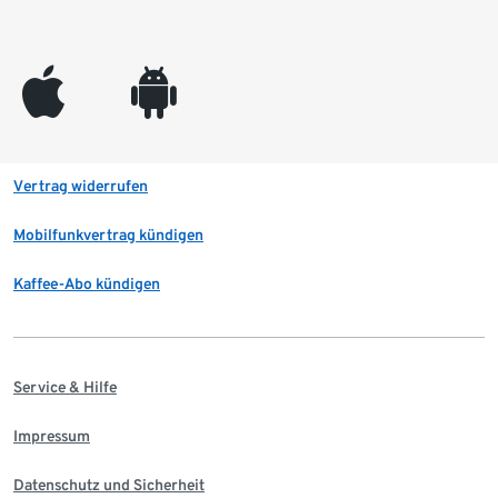
appleinc
android
Vertrag widerrufen
Mobilfunkvertrag kündigen
Kaffee-Abo kündigen
Service & Hilfe
Impressum
Datenschutz und Sicherheit