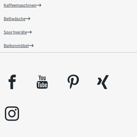
Kaffeemaschinen
Bettwäsche
Sportgeräte
Balkonmöbel
facebook
youtube
pinterest
xing
instagram