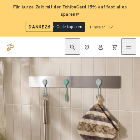
Für kurze Zeit mit der TchiboCard 15% auf fast alles
sparen!*
DANKE26
Code kopieren
Hinweis*