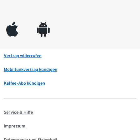
appleinc
android
Vertrag widerrufen
Mobilfunkvertrag kündigen
Kaffee-Abo kündigen
Service & Hilfe
Impressum
Datenschutz und Sicherheit