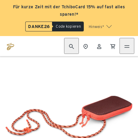
Für kurze Zeit mit der TchiboCard 15% auf fast alles
sparen!*
DANKE26
Code kopieren
Hinweis*