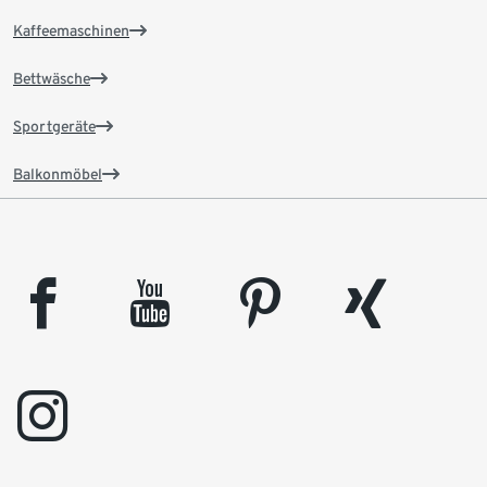
Kaffeemaschinen
Bettwäsche
Sportgeräte
Balkonmöbel
facebook
youtube
pinterest
xing
instagram