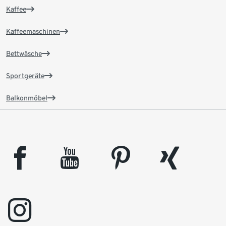
Kaffee
Kaffeemaschinen
Bettwäsche
Sportgeräte
Balkonmöbel
facebook
youtube
pinterest
xing
instagram