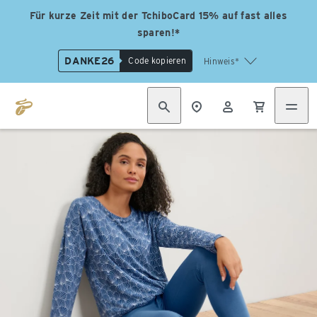
Für kurze Zeit mit der TchiboCard 15% auf fast alles
sparen!*
DANKE26
Code kopieren
Hinweis*