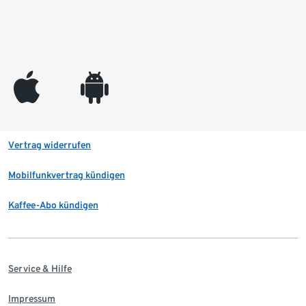
appleinc
android
Vertrag widerrufen
Mobilfunkvertrag kündigen
Kaffee-Abo kündigen
Service & Hilfe
Impressum