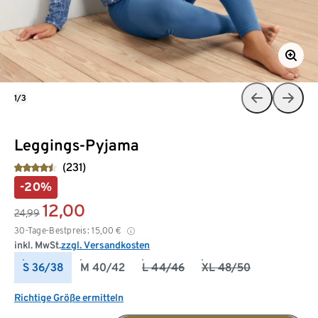
1/3
Leggings-Pyjama
(231)
-20%
12,00
24,99
30-Tage-Bestpreis:
15,00
€
inkl. MwSt.
zzgl. Versandkosten
S 36/38
M 40/42
L 44/46
XL 48/50
Richtige Größe ermitteln