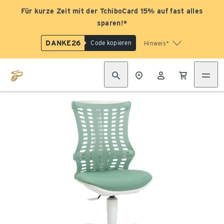
Für kurze Zeit mit der TchiboCard 15% auf fast alles
sparen!*
DANKE26
Code kopieren
Hinweis*