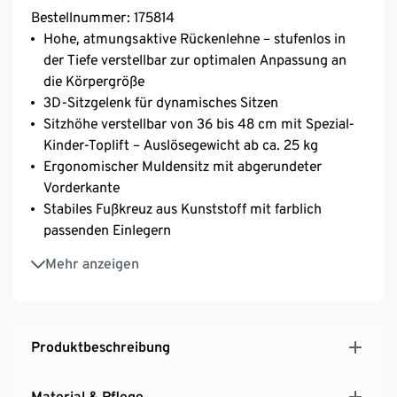
Bestellnummer: 175814
Hohe, atmungsaktive Rückenlehne – stufenlos in
der Tiefe verstellbar zur optimalen Anpassung an
die Körpergröße
3D-Sitzgelenk für dynamisches Sitzen
Sitzhöhe verstellbar von 36 bis 48 cm mit Spezial-
Kinder-Toplift – Auslösegewicht ab ca. 25 kg
Ergonomischer Muldensitz mit abgerundeter
Vorderkante
Stabiles Fußkreuz aus Kunststoff mit farblich
passenden Einlegern
Lastabhängig gebremste Sicherheitsdoppelrollen
Mehr anzeigen
für Teppichböden
GS-geprüft für Kinder und Jugendliche im Alter von
etwa 5 bis 13 Jahren nach EN 1729
MADE IN GERMANY
Produktbeschreibung
Material & Pflege