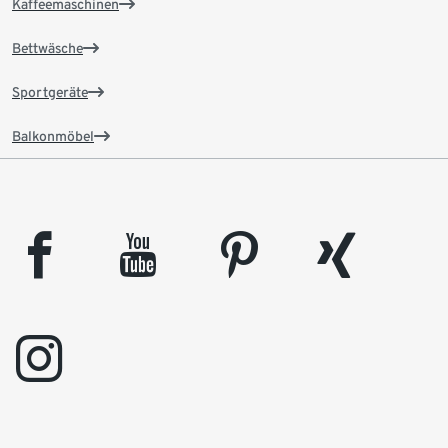
Kaffeemaschinen
Bettwäsche
Sportgeräte
Balkonmöbel
facebook
youtube
pinterest
xing
instagram