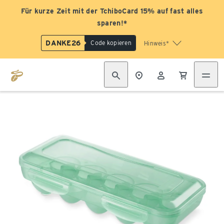
Für kurze Zeit mit der TchiboCard 15% auf fast alles
sparen!*
DANKE26
Code kopieren
Hinweis*