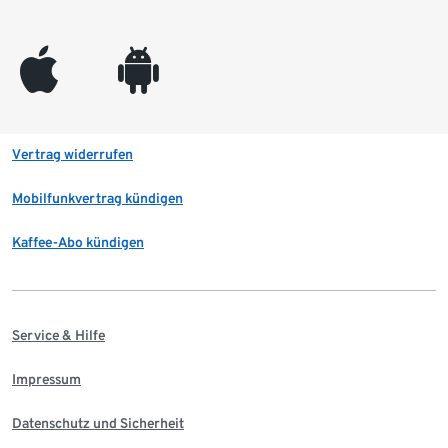
appleinc
android
Vertrag widerrufen
Mobilfunkvertrag kündigen
Kaffee-Abo kündigen
Service & Hilfe
Impressum
Datenschutz und Sicherheit