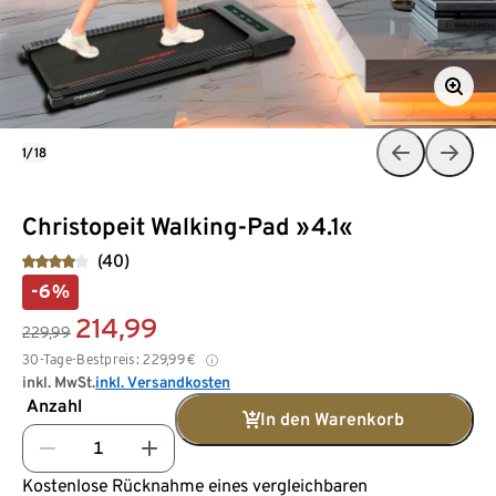
1/18
Christopeit Walking-Pad »4.1«
(40)
-6%
214,99
229,99
30-Tage-Bestpreis:
229,99
€
inkl. MwSt.
inkl. Versandkosten
Anzahl
In den Warenkorb
Kostenlose Rücknahme eines vergleichbaren