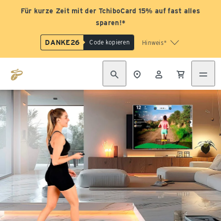
Für kurze Zeit mit der TchiboCard 15% auf fast alles
sparen!*
DANKE26
Code kopieren
Hinweis*