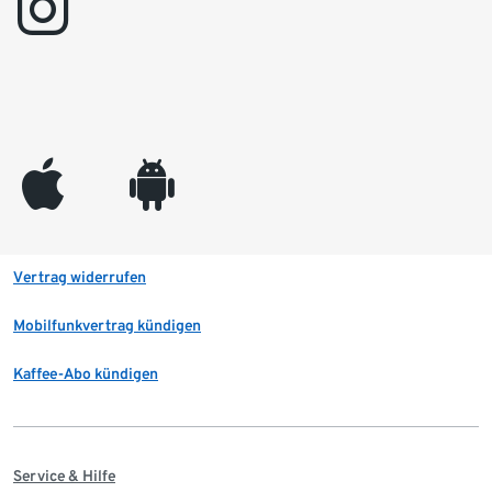
instagram
appleinc
android
Vertrag widerrufen
Mobilfunkvertrag kündigen
Kaffee-Abo kündigen
Service & Hilfe