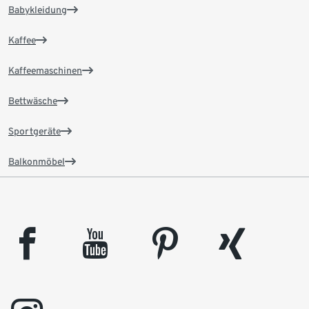
Babykleidung
Kaffee
Kaffeemaschinen
Bettwäsche
Sportgeräte
Balkonmöbel
facebook
youtube
pinterest
xing