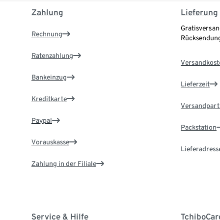
Zahlung
Lieferung
Gratisversan
Rechnung
Rücksendung
Ratenzahlung
Versandkost
Bankeinzug
Lieferzeit
Kreditkarte
Versandpart
Paypal
Packstation
Vorauskasse
Lieferadress
Zahlung in der Filiale
Service & Hilfe
TchiboCar