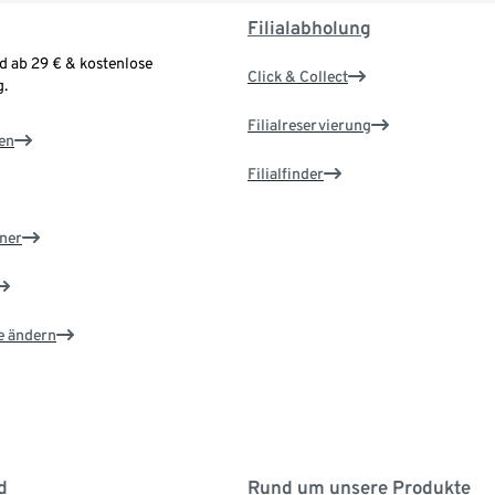
Filialabholung
d ab 29 € & kostenlose
Click & Collect
.
Filialreservierung
en
Filialfinder
ner
e ändern
d
Rund um unsere Produkte