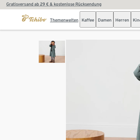
Gratisversand ab 29 € & kostenlose Rücksendung
Themenwelten
Kaffee
Damen
Herren
Kin