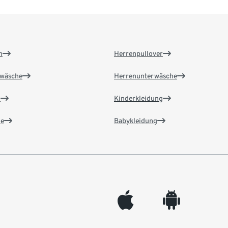
n
Herrenpullover
wäsche
Herrenunterwäsche
n
Kinderkleidung
e
Babykleidung
appleinc
android