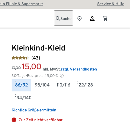
 in Filiale & Supermarkt
Service & Hilfe
Suche
Kleinkind-Kleid
(43)
15,00
19,99
inkl. MwSt.
zzgl. Versandkosten
30-Tage-Bestpreis:
15,00
€
86/92
98/104
110/116
122/128
134/140
Richtige Größe ermitteln
Zur Zeit nicht verfügbar