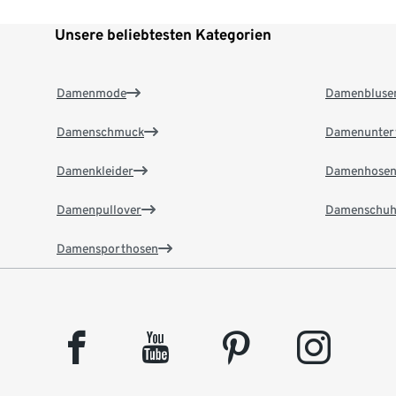
Unsere beliebtesten Kategorien
Damenmode
Damenbluse
Damenschmuck
Damenunter
Damenkleider
Damenhose
Damenpullover
Damenschuh
Damensporthosen
facebook
youtube
pinterest
instagram