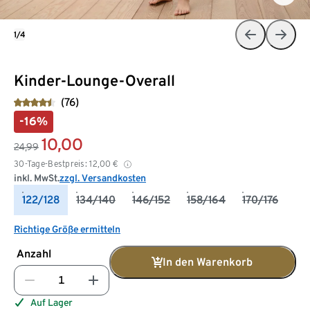
1/4
Kinder-Lounge-Overall
(76)
-16%
10,00
24,99
30-Tage-Bestpreis:
12,00
€
inkl. MwSt.
zzgl. Versandkosten
122/128
134/140
146/152
158/164
170/176
Richtige Größe ermitteln
Anzahl
In den Warenkorb
Auf Lager