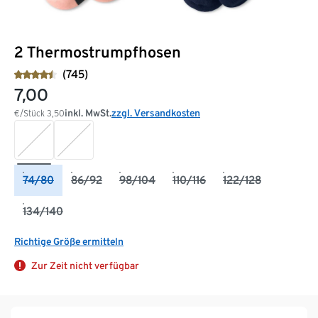
2 Thermostrumpfhosen
(745)
7,00
inkl. MwSt.
zzgl. Versandkosten
€/Stück
3,50
74/80
86/92
98/104
110/116
122/128
134/140
Richtige Größe ermitteln
Zur Zeit nicht verfügbar