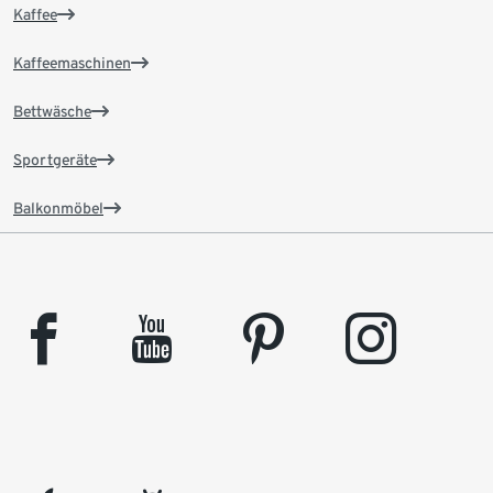
Kaffee
Kaffeemaschinen
Bettwäsche
Sportgeräte
Balkonmöbel
facebook
youtube
pinterest
instagram