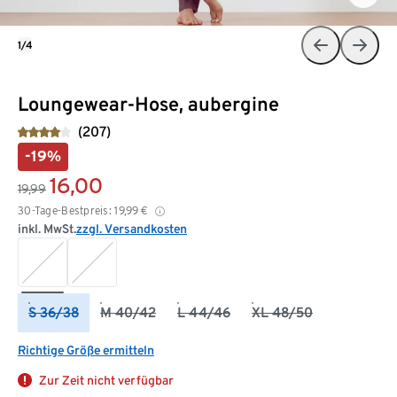
1/4
Loungewear-Hose, aubergine
(207)
-19%
16,00
19,99
30-Tage-Bestpreis:
19,99
€
inkl. MwSt.
zzgl. Versandkosten
S 36/38
M 40/42
L 44/46
XL 48/50
Richtige Größe ermitteln
Zur Zeit nicht verfügbar