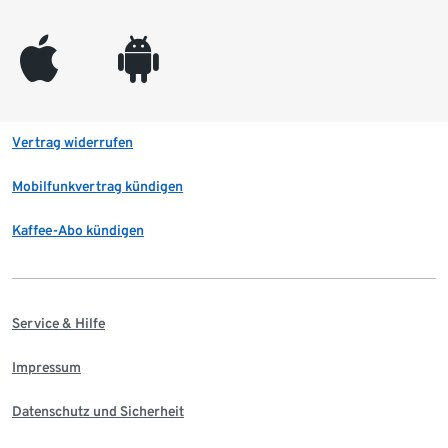
appleinc
android
Vertrag widerrufen
Mobilfunkvertrag kündigen
Kaffee-Abo kündigen
Service & Hilfe
Impressum
Datenschutz und Sicherheit