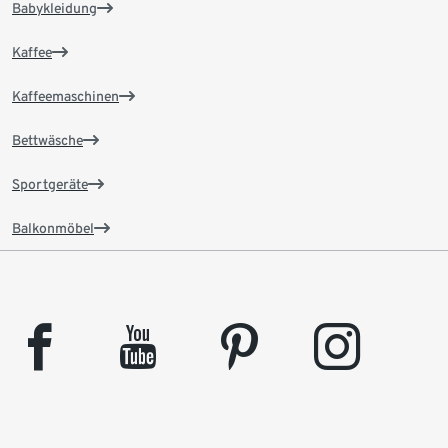
Babykleidung
Kaffee
Kaffeemaschinen
Bettwäsche
Sportgeräte
Balkonmöbel
facebook
youtube
pinterest
instagram