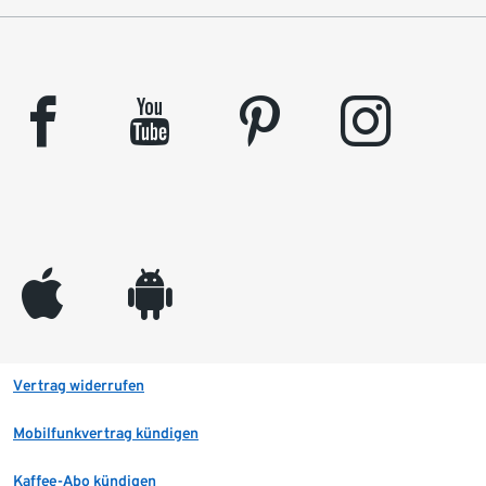
facebook
youtube
pinterest
instagram
appleinc
android
Vertrag widerrufen
Mobilfunkvertrag kündigen
Kaffee-Abo kündigen