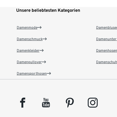
Unsere beliebtesten Kategorien
Damenmode
Damenbluse
Damenschmuck
Damenunter
Damenkleider
Damenhose
Damenpullover
Damenschuh
Damensporthosen
facebook
youtube
pinterest
instagram