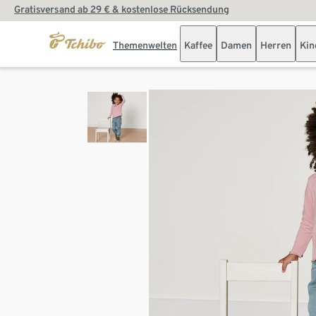
Gratisversand ab 29 € & kostenlose Rücksendung
Themenwelten
Kaffee
Damen
Herren
Kin