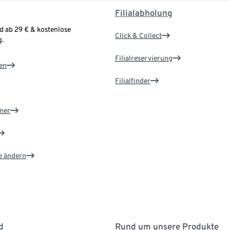
Filialabholung
d ab 29 € & kostenlose
Click & Collect
.
Filialreservierung
en
Filialfinder
ner
e ändern
d
Rund um unsere Produkte