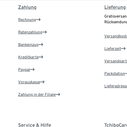
Zahlung
Lieferung
Gratisversan
Rechnung
Rücksendung
Ratenzahlung
Versandkost
Bankeinzug
Lieferzeit
Kreditkarte
Versandpart
Paypal
Packstation
Vorauskasse
Lieferadress
Zahlung in der Filiale
Service & Hilfe
TchiboCar