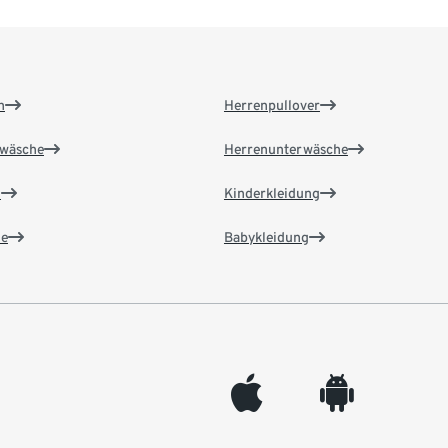
n
Herrenpullover
wäsche
Herrenunterwäsche
n
Kinderkleidung
e
Babykleidung
appleinc
android