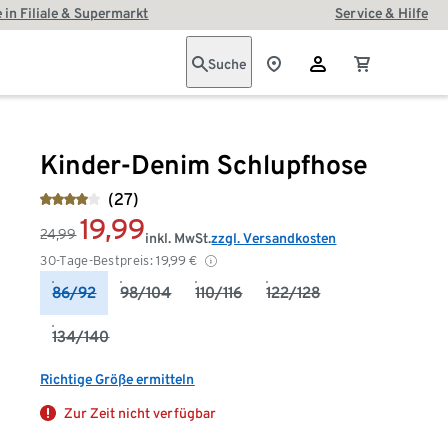
 in Filiale & Supermarkt
Service & Hilfe
Suche
Kinder-Denim Schlupfhose
(27)
19,99
24,99
inkl. MwSt.
zzgl. Versandkosten
30-Tage-Bestpreis:
19,99
€
86/92
98/104
110/116
122/128
134/140
Richtige Größe ermitteln
Zur Zeit nicht verfügbar