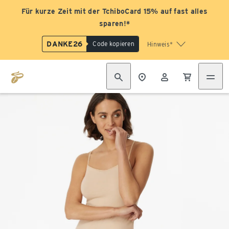
Für kurze Zeit mit der TchiboCard 15% auf fast alles
sparen!*
DANKE26
Code kopieren
Hinweis*