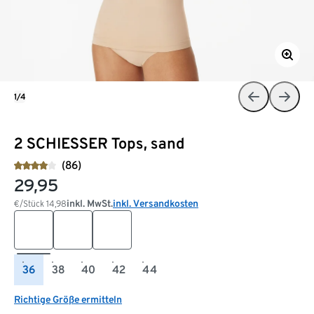
1/4
2 SCHIESSER Tops, sand
(86)
29,95
inkl. MwSt.
inkl. Versandkosten
€/Stück
14,98
36
38
40
42
44
Richtige Größe ermitteln