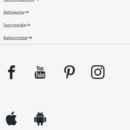
Bettwäsche
Sportgeräte
Balkonmöbel
facebook
youtube
pinterest
instagram
appleinc
android