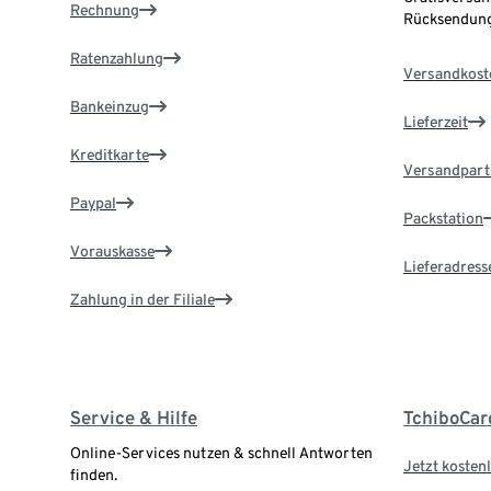
Rechnung
Rücksendung
Ratenzahlung
Versandkost
Bankeinzug
Lieferzeit
Kreditkarte
Versandpart
Paypal
Packstation
Vorauskasse
Lieferadress
Zahlung in der Filiale
Service & Hilfe
TchiboCar
Online-Services nutzen & schnell Antworten
Jetzt kostenl
finden.