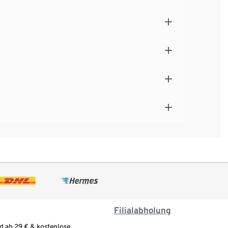
Filialabholung
d ab 29 € & kostenlose