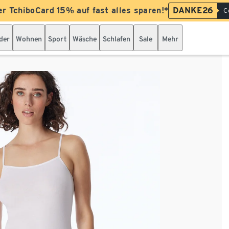
er TchiboCard 15% auf fast alles sparen!*
DANKE26
C
der
Wohnen
Sport
Wäsche
Schlafen
Sale
Mehr