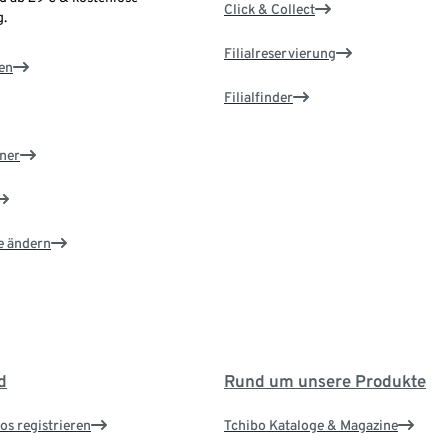
Click & Collect
.
Filialreservierung
en
Filialfinder
ner
e ändern
d
Rund um unsere Produkte
os registrieren
Tchibo Kataloge & Magazine