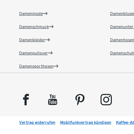
Damenmode
Damenbluse
Damenschmuck
Damenunter
Damenkleider
Damenhose
Damenpullover
Damenschuh
Damensporthosen
facebook
youtube
pinterest
instagram
Vertrag widerrufen
Mobilfunkvertrag kündigen
Kaffee-A