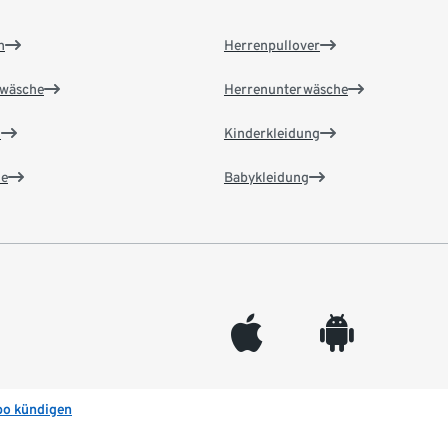
n
Herrenpullover
wäsche
Herrenunterwäsche
n
Kinderkleidung
e
Babykleidung
appleinc
android
bo kündigen