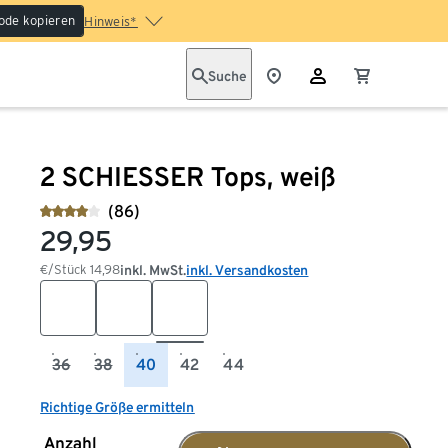
ode kopieren
Hinweis*
Suche
2 SCHIESSER Tops, weiß
(86)
29,95
€/Stück
14,98
inkl. MwSt.
inkl. Versandkosten
36
38
40
42
44
Richtige Größe ermitteln
Anzahl