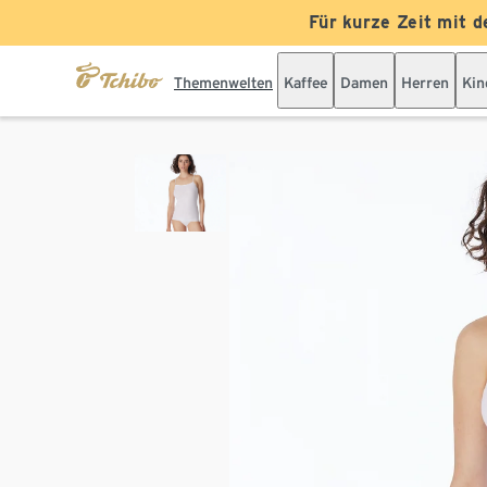
Für kurze Zeit mit d
Themenwelten
Kaffee
Damen
Herren
Kin