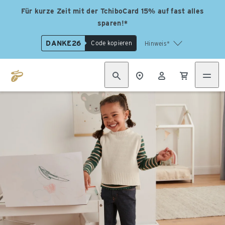
Für kurze Zeit mit der TchiboCard 15% auf fast alles
sparen!*
DANKE26
Code kopieren
Hinweis*