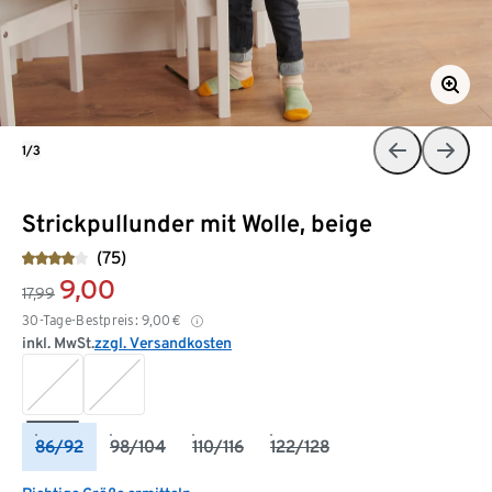
1/3
Strickpullunder mit Wolle, beige
(75)
9,00
17,99
30-Tage-Bestpreis:
9,00
€
inkl. MwSt.
zzgl. Versandkosten
86/92
98/104
110/116
122/128