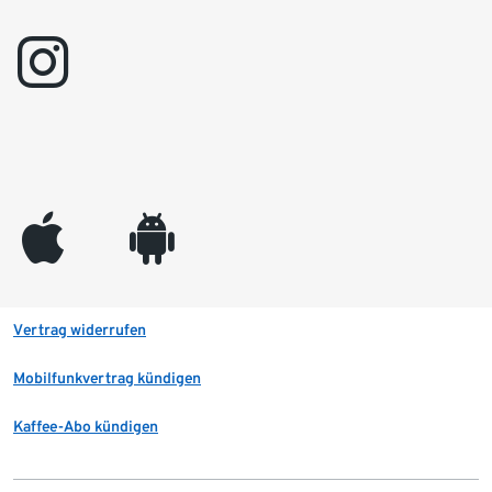
instagram
appleinc
android
Vertrag widerrufen
Mobilfunkvertrag kündigen
Kaffee-Abo kündigen