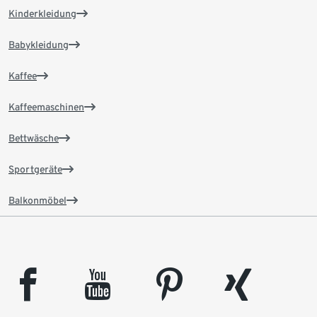
Kinderkleidung
Babykleidung
Kaffee
Kaffeemaschinen
Bettwäsche
Sportgeräte
Balkonmöbel
facebook
youtube
pinterest
xing