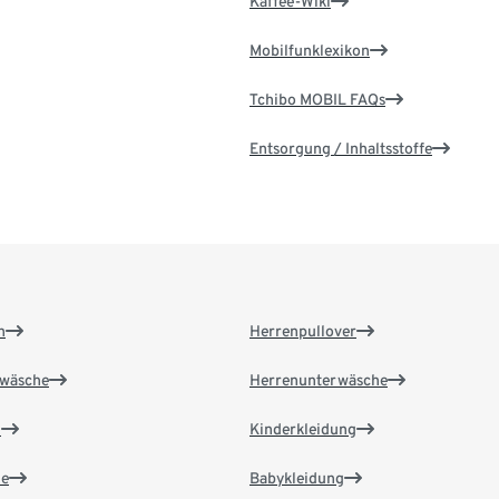
Kaffee-Wiki
Mobilfunklexikon
Tchibo MOBIL FAQs
Entsorgung / Inhaltsstoffe
n
Herrenpullover
wäsche
Herrenunterwäsche
n
Kinderkleidung
e
Babykleidung