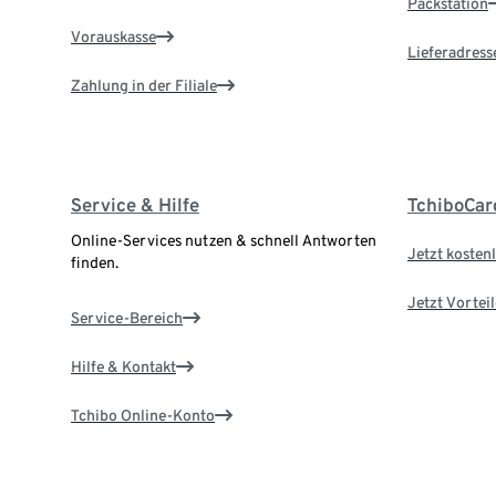
Packstation
Vorauskasse
Lieferadress
Zahlung in der Filiale
Service & Hilfe
TchiboCar
Online-Services nutzen & schnell Antworten
Jetzt kostenl
finden.
Jetzt Vortei
Service-Bereich
Hilfe & Kontakt
Tchibo Online-Konto