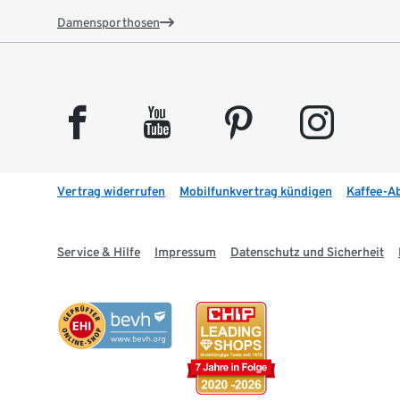
Damensporthosen
facebook
youtube
pinterest
instagram
Vertrag widerrufen
Mobilfunkvertrag kündigen
Kaffee-A
Service & Hilfe
Impressum
Datenschutz und Sicherheit