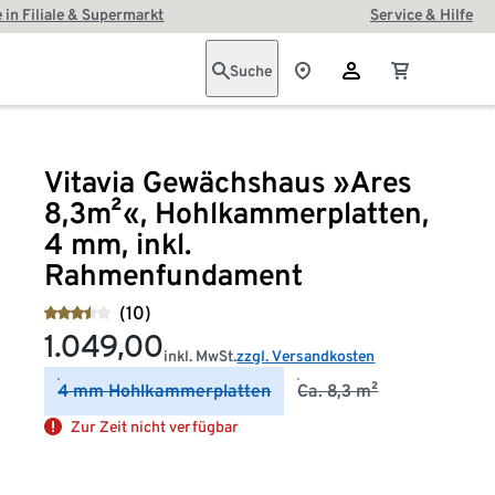
 in Filiale & Supermarkt
Service & Hilfe
Suche
Vitavia Gewächshaus »Ares
8,3m²«, Hohlkammerplatten,
4 mm, inkl.
Rahmenfundament
(10)
1.049,00
inkl. MwSt.
zzgl. Versandkosten
4 mm Hohlkammerplatten
Ca. 8,3 m²
Zur Zeit nicht verfügbar