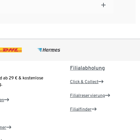
Filialabholung
d ab 29 € & kostenlose
Click & Collect
.
Filialreservierung
en
Filialfinder
ner