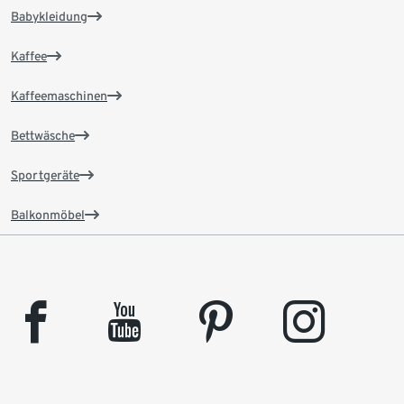
Babykleidung
Kaffee
Kaffeemaschinen
Bettwäsche
Sportgeräte
Balkonmöbel
facebook
youtube
pinterest
instagram