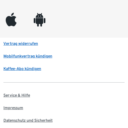
appleinc
android
Vertrag widerrufen
Mobilfunkvertrag kündigen
Kaffee-Abo kündigen
Service & Hilfe
Impressum
Datenschutz und Sicherheit