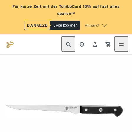
Für kurze Zeit mit der TchiboCard 15% auf fast alles
sparen!*
DANKE26
Code kopieren
Hinweis*