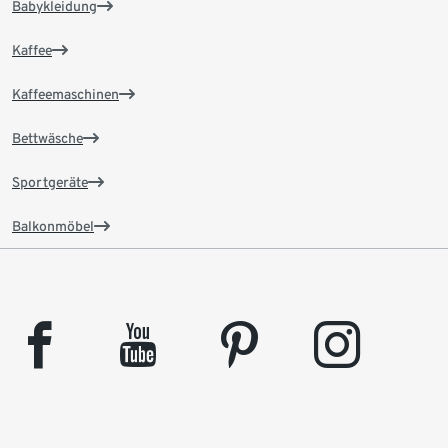
Babykleidung
Kaffee
Kaffeemaschinen
Bettwäsche
Sportgeräte
Balkonmöbel
facebook
youtube
pinterest
instagram