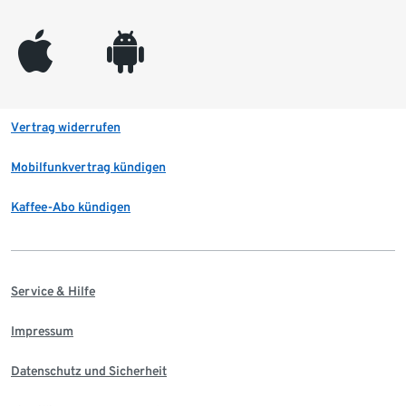
appleinc
android
Vertrag widerrufen
Mobilfunkvertrag kündigen
Kaffee-Abo kündigen
Service & Hilfe
Impressum
Datenschutz und Sicherheit