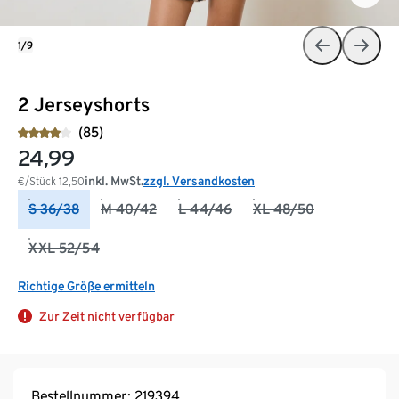
1/9
2 Jerseyshorts
(85)
24,99
inkl. MwSt.
zzgl. Versandkosten
€/Stück
12,50
S 36/38
M 40/42
L 44/46
XL 48/50
XXL 52/54
Richtige Größe ermitteln
Zur Zeit nicht verfügbar
Bestellnummer: 219394