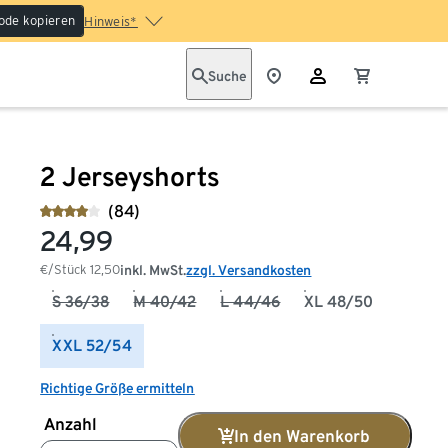
ode kopieren
Hinweis*
Suche
2 Jerseyshorts
(84)
24,99
€/Stück
12,50
inkl. MwSt.
zzgl. Versandkosten
S 36/38
M 40/42
L 44/46
XL 48/50
XXL 52/54
Richtige Größe ermitteln
Anzahl
In den Warenkorb