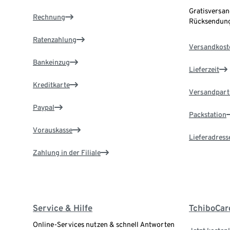
Gratisversan
Rechnung
Rücksendung
Ratenzahlung
Versandkost
Bankeinzug
Lieferzeit
Kreditkarte
Versandpart
Paypal
Packstation
Vorauskasse
Lieferadress
Zahlung in der Filiale
Service & Hilfe
TchiboCar
Online-Services nutzen & schnell Antworten