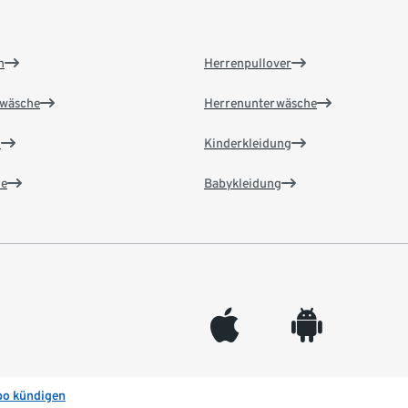
n
Herrenpullover
wäsche
Herrenunterwäsche
n
Kinderkleidung
e
Babykleidung
appleinc
android
bo kündigen