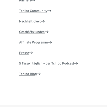
Karriere
Tchibo Community
Nachhaltigkeit
Geschäftskunden
Affiliate Programm
Presse
5 Tassen täglich – der Tchibo Podcast
Tchibo Blog