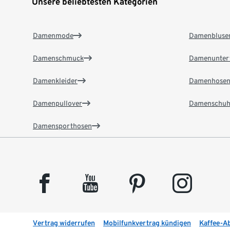
Unsere beliebtesten Kategorien
Damenmode
Damenbluse
Damenschmuck
Damenunter
Damenkleider
Damenhose
Damenpullover
Damenschuh
Damensporthosen
facebook
youtube
pinterest
instagram
Vertrag widerrufen
Mobilfunkvertrag kündigen
Kaffee-A