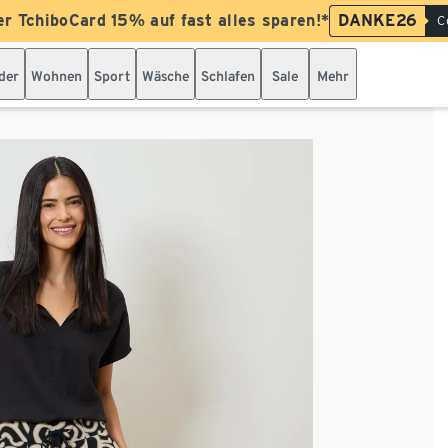
er TchiboCard 15% auf fast alles sparen!*
DANKE26
C
der
Wohnen
Sport
Wäsche
Schlafen
Sale
Mehr