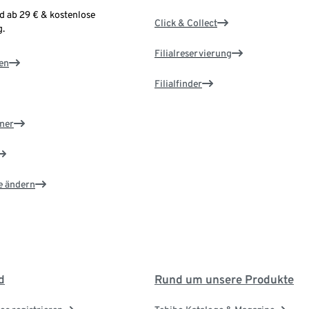
d ab 29 € & kostenlose
Click & Collect
.
Filialreservierung
en
Filialfinder
ner
e ändern
d
Rund um unsere Produkte