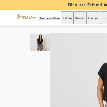
Für kurze Zeit mit d
Themenwelten
Kaffee
Damen
Herren
Kin