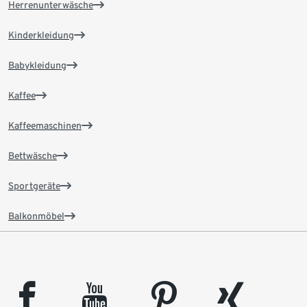
Herrenunterwäsche
Kinderkleidung
Babykleidung
Kaffee
Kaffeemaschinen
Bettwäsche
Sportgeräte
Balkonmöbel
facebook
youtube
pinterest
xing