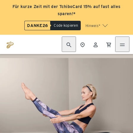
Für kurze Zeit mit der TchiboCard 15% auf fast alles
sparen!*
DANKE26
Code kopieren
Hinweis*