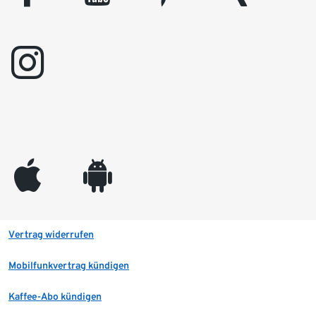
instagram
appleinc
android
Vertrag widerrufen
Mobilfunkvertrag kündigen
Kaffee-Abo kündigen