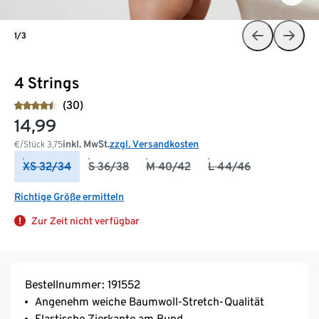
1/3
4 Strings
(30)
14,99
inkl. MwSt.
zzgl. Versandkosten
€/Stück
3,75
XS 32/34
S 36/38
M 40/42
L 44/46
Richtige Größe ermitteln
Zur Zeit nicht verfügbar
Bestellnummer: 191552
Angenehm weiche Baumwoll-Stretch-Qualität
Elastische Zierkante am Bund