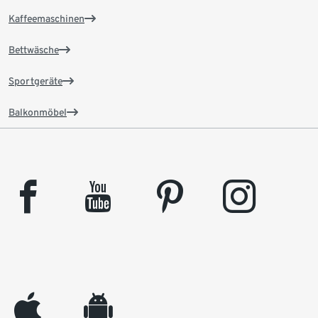
Kaffeemaschinen
Bettwäsche
Sportgeräte
Balkonmöbel
facebook
youtube
pinterest
instagram
appleinc
android