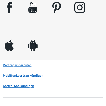
facebook
youtube
pinterest
instagram
appleinc
android
Vertrag widerrufen
Mobilfunkvertrag kündigen
Kaffee-Abo kündigen