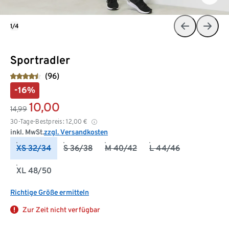
1/4
Sportradler
(96)
-16%
10,00
14,99
30-Tage-Bestpreis:
12,00
€
inkl. MwSt.
zzgl. Versandkosten
XS 32/34
S 36/38
M 40/42
L 44/46
XL 48/50
Richtige Größe ermitteln
Zur Zeit nicht verfügbar