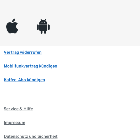
appleinc
android
Vertrag widerrufen
Mobilfunkvertrag kündigen
Kaffee-Abo kündigen
Service & Hilfe
Impressum
Datenschutz und Sicherheit