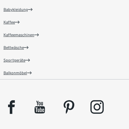
Babykleidung
Kaffee
Kaffeemaschinen
Bettwäsche
Sportgeräte
Balkonmöbel
facebook
youtube
pinterest
instagram