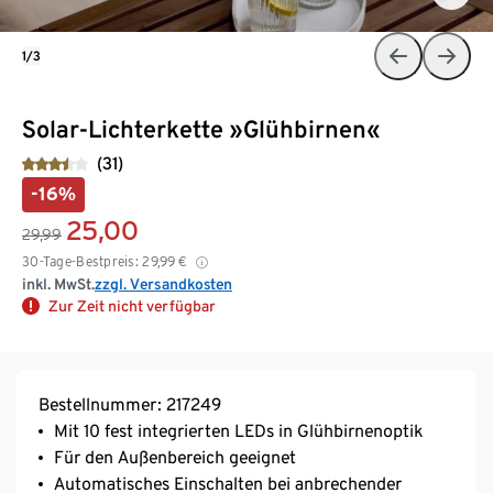
1/3
Solar-Lichterkette »Glühbirnen«
(31)
-16%
25,00
29,99
30-Tage-Bestpreis:
29,99
€
inkl. MwSt.
zzgl. Versandkosten
Zur Zeit nicht verfügbar
Bestellnummer: 217249
Mit 10 fest integrierten LEDs in Glühbirnenoptik
Für den Außenbereich geeignet
Automatisches Einschalten bei anbrechender