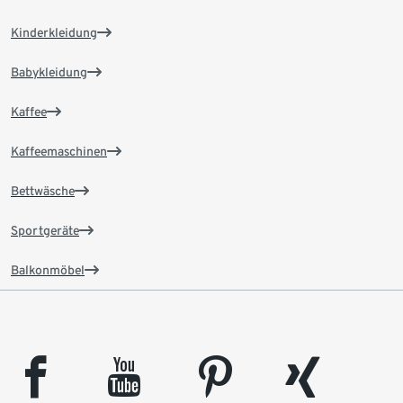
Kinderkleidung
Babykleidung
Kaffee
Kaffeemaschinen
Bettwäsche
Sportgeräte
Balkonmöbel
facebook
youtube
pinterest
xing