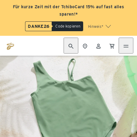
Für kurze Zeit mit der TchiboCard 15% auf fast alles
sparen!*
DANKE26
Code kopieren
Hinweis*