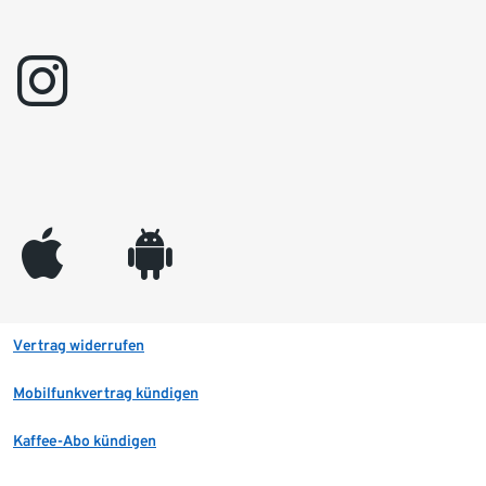
instagram
appleinc
android
Vertrag widerrufen
Mobilfunkvertrag kündigen
Kaffee-Abo kündigen