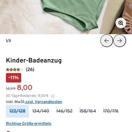
1/3
Kinder-Badeanzug
(26)
-11%
8,00
14,99
30-Tage-Bestpreis:
9,00
€
inkl. MwSt.
zzgl. Versandkosten
122/128
134/140
146/152
158/164
170/176
Richtige Größe ermitteln