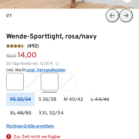
1/7
Wende-Sporttight, rosa/navy
(492)
14,00
19,00
30-Tage-Bestpreis:
12,00
€
inkl. MwSt.
zzgl. Versandkosten
XS 32/34
S 36/38
M 40/42
L 44/46
XL 48/50
XXL 52/54
Richtige Größe ermitteln
Zur Zeit nicht verfügbar