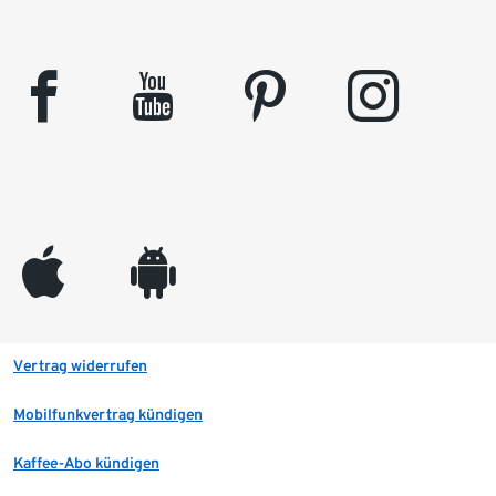
facebook
youtube
pinterest
instagram
appleinc
android
Vertrag widerrufen
Mobilfunkvertrag kündigen
Kaffee-Abo kündigen