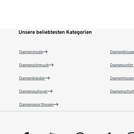
Unsere beliebtesten Kategorien
Damenmode
Damenbluse
Damenschmuck
Damenunter
Damenkleider
Damenhose
Damenpullover
Damenschuh
Damensporthosen