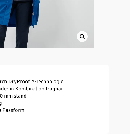
urch DryProof™-Technologie
oder in Kombination tragbar
000 mm stand
g
ne Passform
 und Kinnschutz