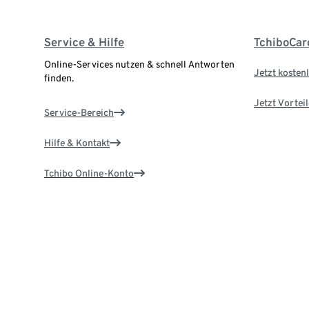
Service & Hilfe
TchiboCar
Online-Services nutzen & schnell Antworten
Jetzt kostenl
finden.
Jetzt Vortei
Service-Bereich
Hilfe & Kontakt
Tchibo Online-Konto