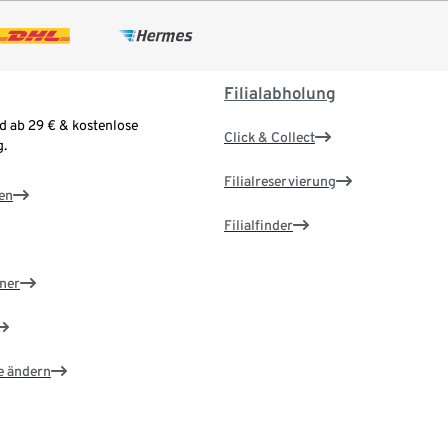
Filialabholung
d ab 29 € & kostenlose
Click & Collect
.
Filialreservierung
en
Filialfinder
ner
e ändern