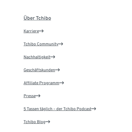
Über Tchibo
Karriere
Tchibo Community
Nachhaltigkeit
Geschäftskunden
Affiliate Programm
Presse
5 Tassen täglich – der Tchibo Podcast
Tchibo Blog