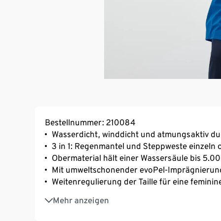
Bestellnummer: 210084
Wasserdicht, winddicht und atmungsaktiv d
3 in 1: Regenmantel und Steppweste einzeln 
Obermaterial hält einer Wassersäule bis 5.
Mit umweltschonender evoPel-Imprägnierun
Weitenregulierung der Taille für eine femini
2 seitliche Reißverschluss-Eingrifftaschen
Mehr anzeigen
Weiten- und höhenverstellbare Kapuze
2-Wege-Reißverschluss mit Windschutzleiste