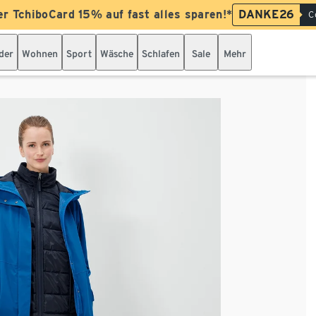
er TchiboCard 15% auf fast alles sparen!*
DANKE26
C
der
Wohnen
Sport
Wäsche
Schlafen
Sale
Mehr