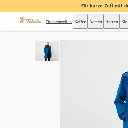
Für kurze Zeit mit d
Themenwelten
Kaffee
Damen
Herren
Kin