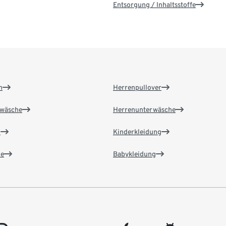
Entsorgung / Inhaltsstoffe
n
Herrenpullover
wäsche
Herrenunterwäsche
n
Kinderkleidung
e
Babykleidung