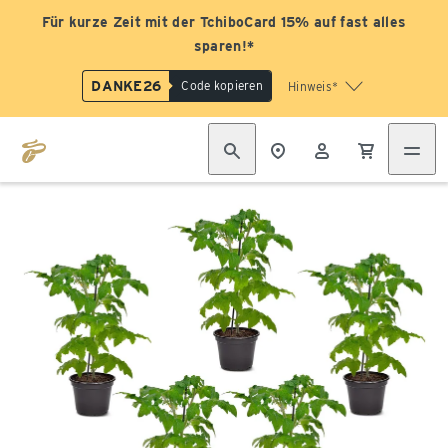
Für kurze Zeit mit der TchiboCard 15% auf fast alles
sparen!*
DANKE26
Code kopieren
Hinweis*