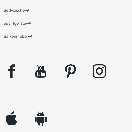
Bettwäsche
Sportgeräte
Balkonmöbel
facebook
youtube
pinterest
instagram
appleinc
android