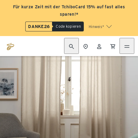
Für kurze Zeit mit der TchiboCard 15% auf fast alles
sparen!*
DANKE26
Code kopieren
Hinweis*