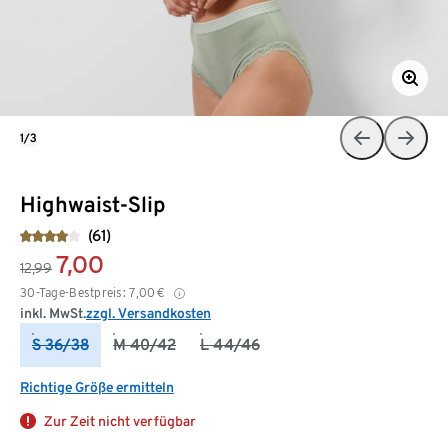
1/3
Highwaist-Slip
(61)
7,00
12,99
30-Tage-Bestpreis:
7,00
€
inkl. MwSt.
zzgl. Versandkosten
S 36/38
M 40/42
L 44/46
Richtige Größe ermitteln
Zur Zeit nicht verfügbar