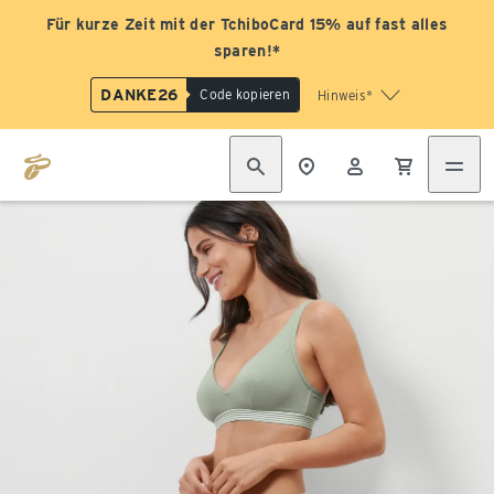
Für kurze Zeit mit der TchiboCard 15% auf fast alles
sparen!*
DANKE26
Code kopieren
Hinweis*