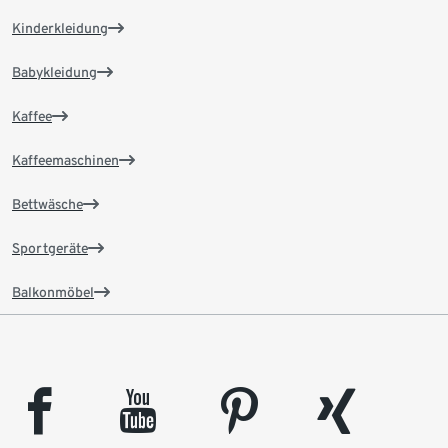
Kinderkleidung
Babykleidung
Kaffee
Kaffeemaschinen
Bettwäsche
Sportgeräte
Balkonmöbel
facebook
youtube
pinterest
xing