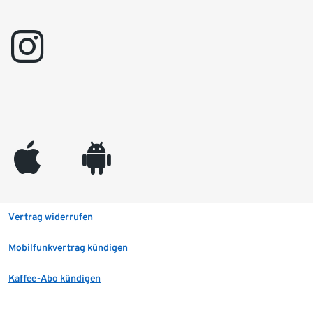
instagram
appleinc
android
Vertrag widerrufen
Mobilfunkvertrag kündigen
Kaffee-Abo kündigen