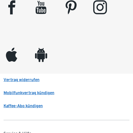
facebook
youtube
pinterest
instagram
appleinc
android
Vertrag widerrufen
Mobilfunkvertrag kündigen
Kaffee-Abo kündigen