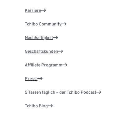
Karriere
Tchibo Community
Nachhaltigkeit
Geschäftskunden
Affiliate Programm
Presse
5 Tassen täglich – der Tchibo Podcast
Tchibo Blog