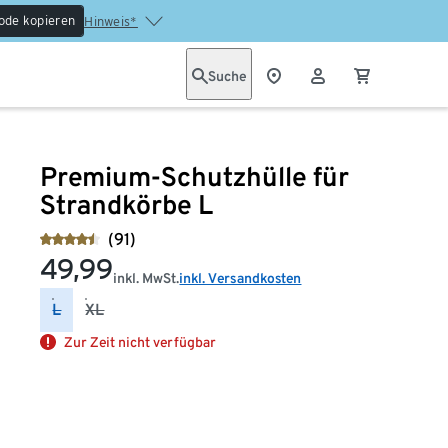
ode kopieren
Hinweis*
Suche
Premium-Schutzhülle für
Strandkörbe L
(91)
49,99
inkl. MwSt.
inkl. Versandkosten
L
XL
Zur Zeit nicht verfügbar