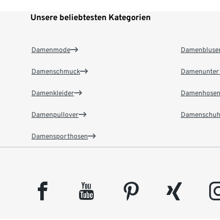
Unsere beliebtesten Kategorien
Damenmode
Damenbluse
Damenschmuck
Damenunter
Damenkleider
Damenhose
Damenpullover
Damenschuh
Damensporthosen
facebook
youtube
pinterest
xing
insta