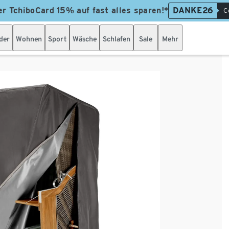
er TchiboCard 15% auf fast alles sparen!*
DANKE26
C
der
Wohnen
Sport
Wäsche
Schlafen
Sale
Mehr