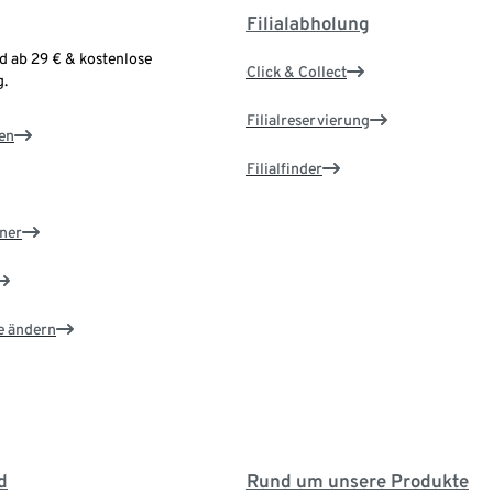
Filialabholung
d ab 29 € & kostenlose
Click & Collect
.
Filialreservierung
en
Filialfinder
ner
e ändern
d
Rund um unsere Produkte