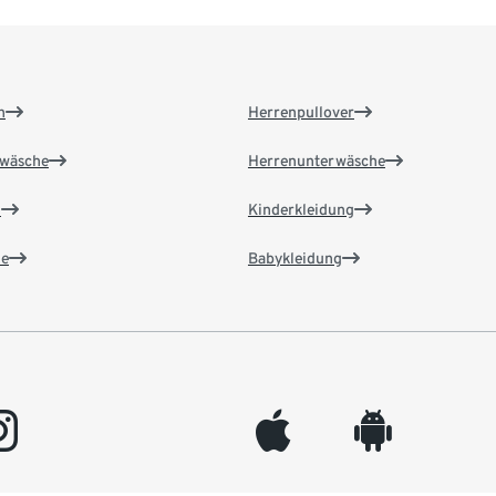
n
Herrenpullover
wäsche
Herrenunterwäsche
n
Kinderkleidung
e
Babykleidung
gram
appleinc
android