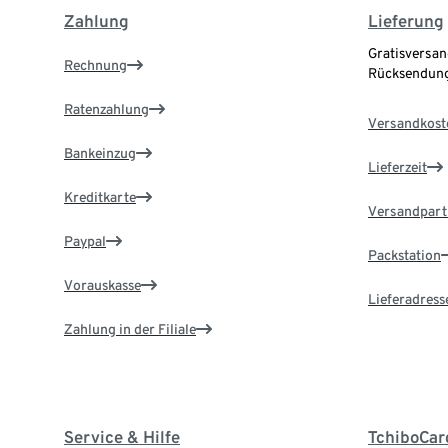
Zahlung
Lieferung
Gratisversan
Rechnung
Rücksendung
Ratenzahlung
Versandkost
Bankeinzug
Lieferzeit
Kreditkarte
Versandpart
Paypal
Packstation
Vorauskasse
Lieferadress
Zahlung in der Filiale
Service & Hilfe
TchiboCar