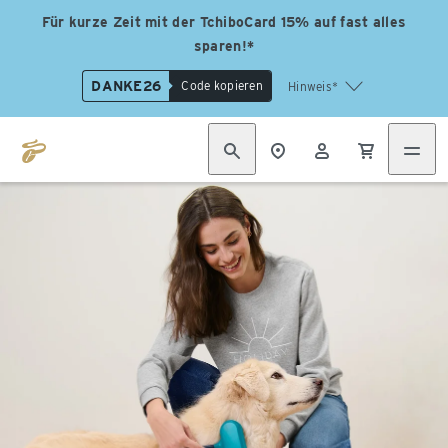
Für kurze Zeit mit der TchiboCard 15% auf fast alles
sparen!*
DANKE26
Code kopieren
Hinweis*