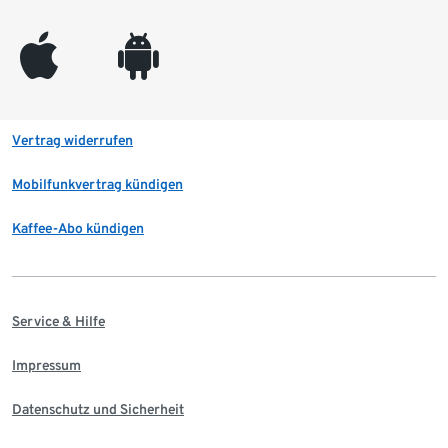
appleinc
android
Vertrag widerrufen
Mobilfunkvertrag kündigen
Kaffee-Abo kündigen
Service & Hilfe
Impressum
Datenschutz und Sicherheit