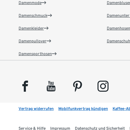
Damenmode
Damenbluse
Damenschmuck
Damenunter
Damenkleider
Damenhose
Damenpullover
Damenschuh
Damensporthosen
facebook
youtube
pinterest
instagram
Vertrag widerrufen
Mobilfunkvertrag kündigen
Kaffee-A
Service & Hilfe
Impressum
Datenschutz und Sicherheit