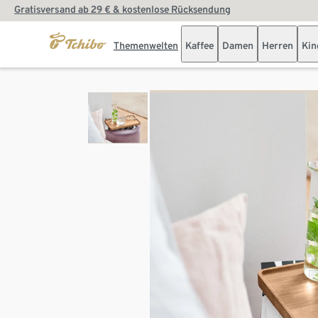
Gratisversand ab 29 € & kostenlose Rücksendung
Themenwelten
Kaffee
Damen
Herren
Kin