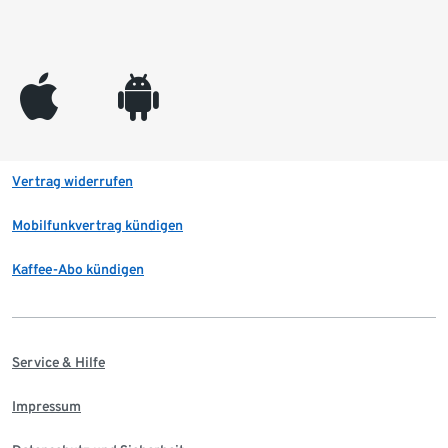
appleinc
android
Vertrag widerrufen
Mobilfunkvertrag kündigen
Kaffee-Abo kündigen
Service & Hilfe
Impressum