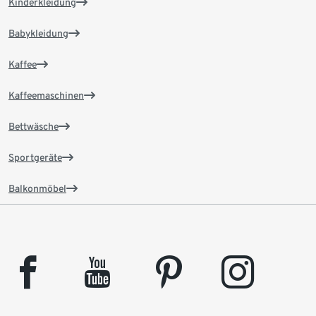
Kinderkleidung
Babykleidung
Kaffee
Kaffeemaschinen
Bettwäsche
Sportgeräte
Balkonmöbel
facebook
youtube
pinterest
instagram