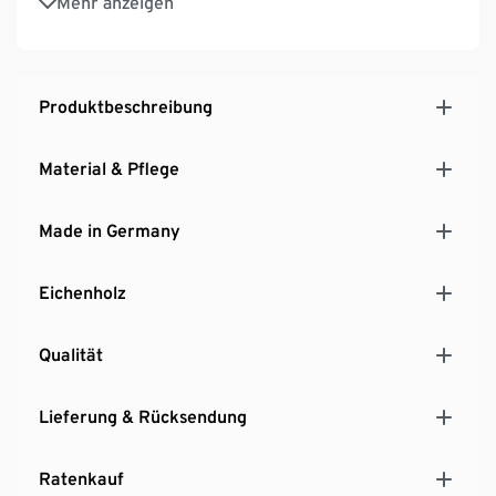
Mehr anzeigen
maximaler Zargenhöhe für optimale
Stauraumnutzung
Schubladen mit Teilauszug
Griffe und Untergestell aus geöltem Eichen-
Produktbeschreibung
Massivholz
Korpus aus melaminharzbeschichteter
Material & Pflege
Holzwerkstoffplatte
MADE IN GERMANY
Made in Germany
Eichenholz
Qualität
Lieferung & Rücksendung
Ratenkauf