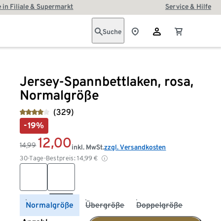
 in Filiale & Supermarkt
Service & Hilfe
Suche
Jersey-Spannbettlaken, rosa,
Normalgröße
(329)
-19%
12,00
14,99
inkl. MwSt.
zzgl. Versandkosten
30-Tage-Bestpreis:
14,99
€
Normalgröße
Übergröße
Doppelgröße