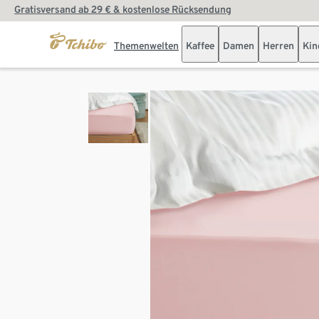
Gratisversand ab 29 € & kostenlose Rücksendung
Themenwelten
Kaffee
Damen
Herren
Kin