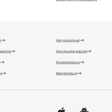
n
Herrenpullover
wäsche
Herrenunterwäsche
n
Kinderkleidung
e
Babykleidung