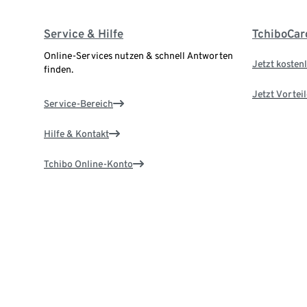
Service & Hilfe
TchiboCar
Online-Services nutzen & schnell Antworten
Jetzt kostenl
finden.
Jetzt Vortei
Service-Bereich
Hilfe & Kontakt
Tchibo Online-Konto