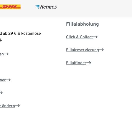
Filialabholung
d ab 29 € & kostenlose
Click & Collect
.
Filialreservierung
en
Filialfinder
ner
e ändern