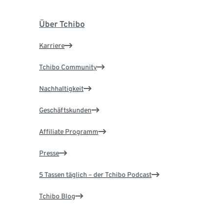
Über Tchibo
Karriere
Tchibo Community
Nachhaltigkeit
Geschäftskunden
Affiliate Programm
Presse
5 Tassen täglich – der Tchibo Podcast
Tchibo Blog