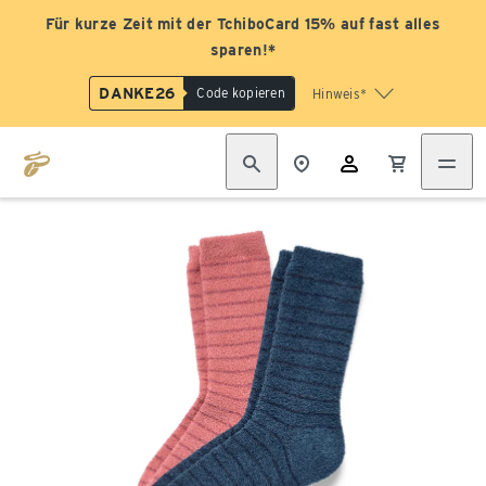
Für kurze Zeit mit der TchiboCard 15% auf fast alles
sparen!*
DANKE26
Code kopieren
Hinweis*