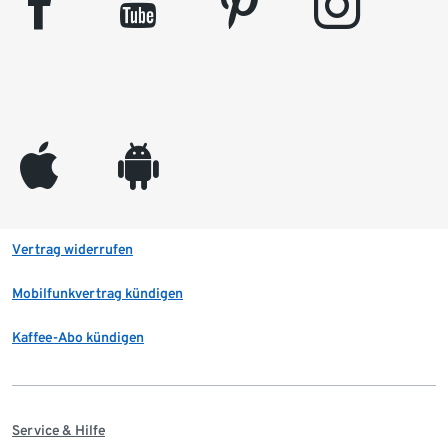
facebook
youtube
pinterest
instagram
appleinc
android
Vertrag widerrufen
Mobilfunkvertrag kündigen
Kaffee-Abo kündigen
Service & Hilfe