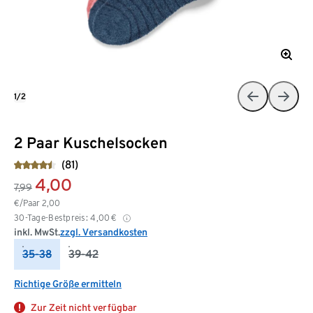
1/2
2 Paar Kuschelsocken
(81)
4,00
7,99
€/Paar
2,00
30-Tage-Bestpreis:
4,00
€
inkl. MwSt.
zzgl. Versandkosten
35-38
39-42
Richtige Größe ermitteln
Zur Zeit nicht verfügbar