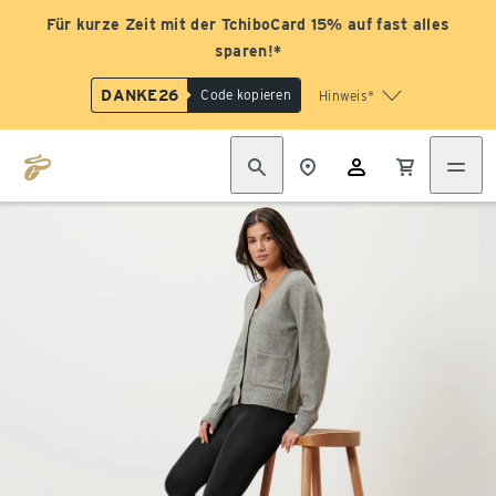
Für kurze Zeit mit der TchiboCard 15% auf fast alles
sparen!*
DANKE26
Code kopieren
Hinweis*