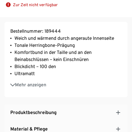
Zur Zeit nicht verfügbar
Bestellnummer: 189444
Weich und wärmend durch angeraute Innenseite
Tonale Herringbone-Prägung
Komfortbund in der Taille und an den
Beinabschlüssen – kein Einschnüren
Blickdicht – 100 den
Ultramatt
Flache Nähte
Mehr anzeigen
Ab Gr. 48/50 mit Komfortzwickel
Mit Elasthan: formbeständig, perfekter Sitz, hoher
Tragekomfort
Produktbeschreibung
Material & Pflege