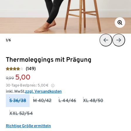
1/6
Thermoleggings mit Prägung
(149)
5,00
9,99
30-Tage-Bestpreis:
5,00
€
inkl. MwSt.
zzgl. Versandkosten
S 36/38
M 40/42
L 44/46
XL 48/50
XXL 52/54
Richtige Größe ermitteln