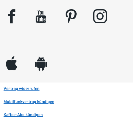
facebook
youtube
pinterest
instagram
appleinc
android
Vertrag widerrufen
Mobilfunkvertrag kündigen
Kaffee-Abo kündigen