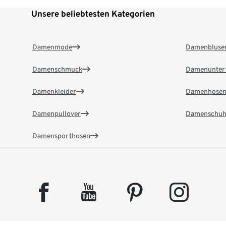
Unsere beliebtesten Kategorien
Damenmode
Damenbluse
Damenschmuck
Damenunter
Damenkleider
Damenhose
Damenpullover
Damenschuh
Damensporthosen
facebook
youtube
pinterest
instagram