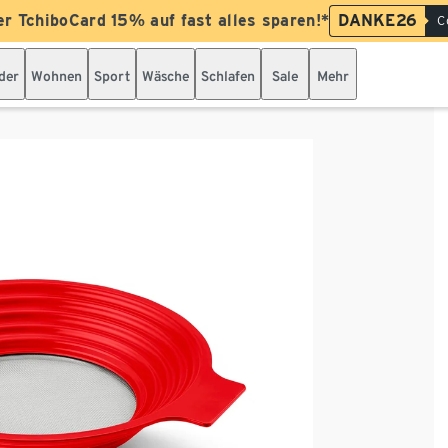
er TchiboCard 15% auf fast alles sparen!*
DANKE26
C
der
Wohnen
Sport
Wäsche
Schlafen
Sale
Mehr