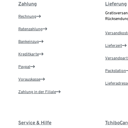
Zahlung
Lieferung
Gratisversan
Rechnung
Rücksendung
Ratenzahlung
Versandkost
Bankeinzug
Lieferzeit
Kreditkarte
Versandpart
Paypal
Packstation
Vorauskasse
Lieferadress
Zahlung in der Filiale
Service & Hilfe
TchiboCar