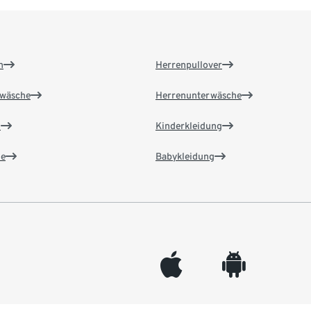
n
Herrenpullover
wäsche
Herrenunterwäsche
n
Kinderkleidung
e
Babykleidung
appleinc
android