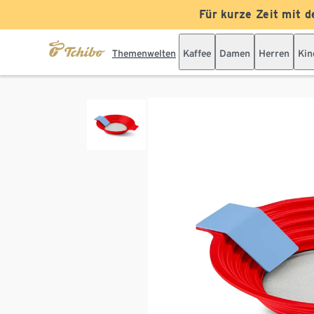
Für kurze Zeit mit d
Themenwelten
Kaffee
Damen
Herren
Kin